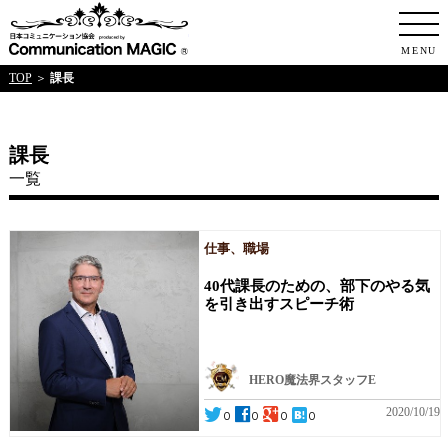
日本コミュニケ
MENU
TOP
＞
課長
課長
一覧
仕事、職場
40代課長のための、部下のやる気
を引き出すスピーチ術
HERO魔法界スタッフE
2020/10/19
0
0
0
0